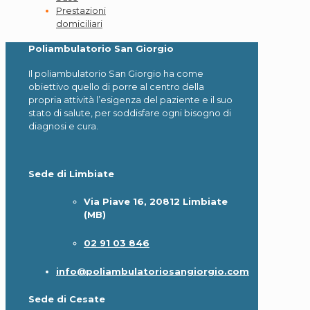
Prestazioni
domiciliari
Poliambulatorio San Giorgio
Il poliambulatorio San Giorgio ha come
obiettivo quello di porre al centro della
propria attività l’esigenza del paziente e il suo
stato di salute, per soddisfare ogni bisogno di
diagnosi e cura.
Sede di Limbiate
Via Piave 16, 20812 Limbiate
(MB)
02 91 03 846
info@poliambulatoriosangiorgio.com
Sede di Cesate