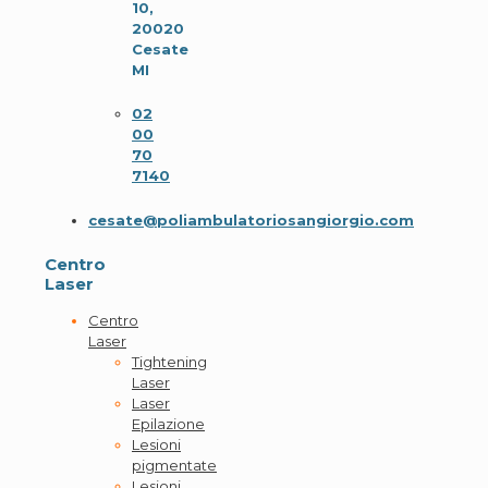
10,
20020
Cesate
MI
02
00
70
7140
cesate@poliambulatoriosangiorgio.com
Centro
Laser
Centro
Laser
Tightening
Laser
Laser
Epilazione
Lesioni
pigmentate
Lesioni